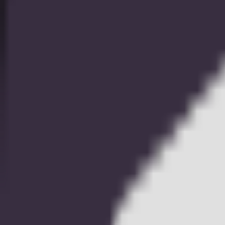
Destek