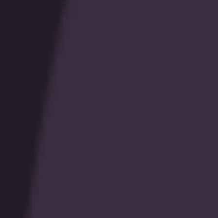
Casino
E-Spor
Tüm E-Sporlar
🌟
Pulse
Canlı