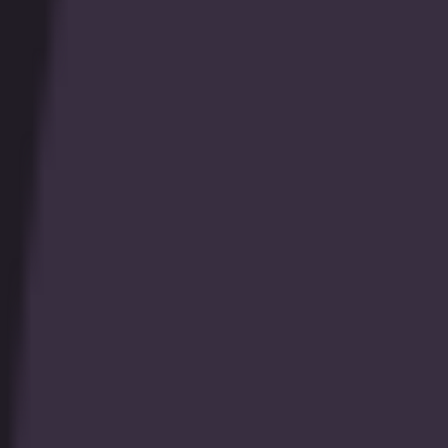
Promosyonlar
Turnuvalar
Stüdyolar
Yüksek oynayanlar