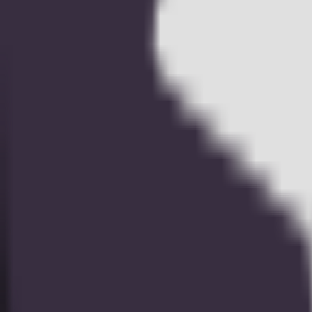
Canlı krupiye
Provably Fair
Blog
Telegram
Destek