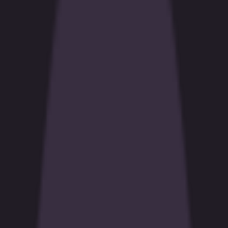
Casino
E-Spor
Tüm oyunlar
🌟
Pulse