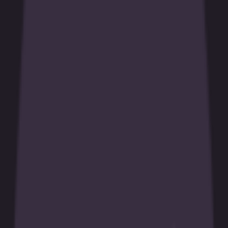
Yüksek oynayanlar
Yeni oyunlar
Yüksek RTP