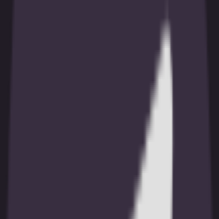
Canlı krupiye
Provably Fair
Blog
Telegram
Destek