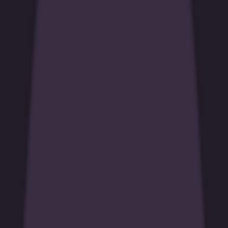
Promosyonlar
Turnuvalar
Stüdyolar