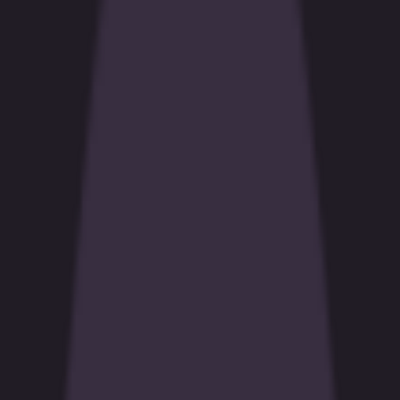
Casino
E-Spor
Tüm oyunlar
🌟
Pulse