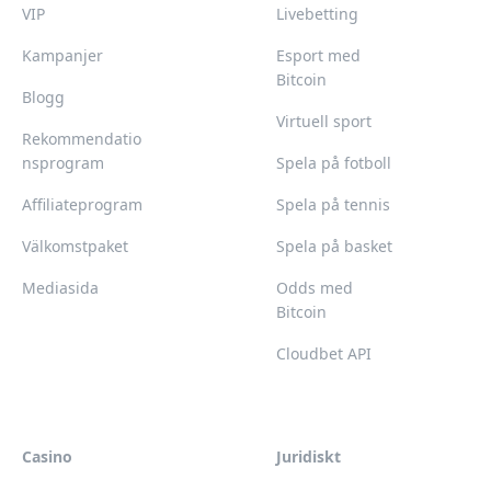
VIP
Livebetting
Kampanjer
Esport med
Bitcoin
Blogg
Virtuell sport
Rekommendatio
nsprogram
Spela på fotboll
Affiliateprogram
Spela på tennis
Välkomstpaket
Spela på basket
Mediasida
Odds med
Bitcoin
Cloudbet API
Casino
Juridiskt