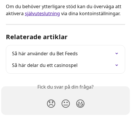
Om du behöver ytterligare stöd kan du överväga att 
aktivera 
självuteslutning
 via dina kontoinställningar.
Relaterade artiklar
Så här använder du Bet Feeds
Så här delar du ett casinospel
Fick du svar på din fråga?
😞
😐
😃