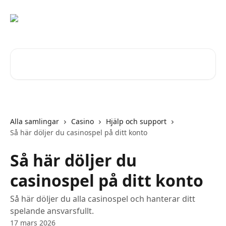
Hoppa till huvudinnehåll
Sök bland våra artiklar …
Alla samlingar
Casino
Hjälp och support
Så här döljer du casinospel på ditt konto
Så här döljer du
casinospel på ditt konto
Så här döljer du alla casinospel och hanterar ditt
spelande ansvarsfullt.
17 mars 2026