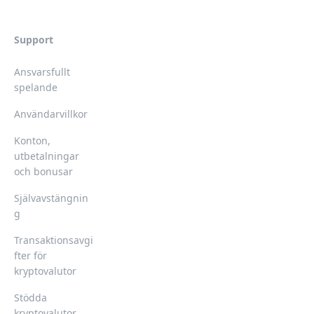
Support
Ansvarsfullt
spelande
Användarvillkor
Konton,
utbetalningar
och bonusar
Självavstängnin
g
Transaktionsavgi
fter för
kryptovalutor
Stödda
kryptovalutor