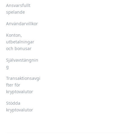
Ansvarsfullt
spelande
Användarvillkor
Konton,
utbetalningar
och bonusar
Självavstängnin
g
Transaktionsavgi
fter för
kryptovalutor
Stödda
kryptovalutor