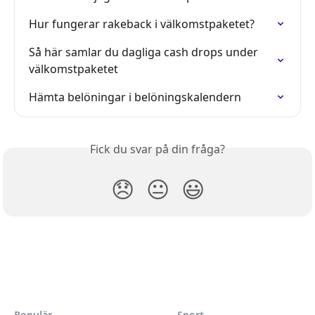
Hur fungerar rakeback i välkomstpaketet?
Så här samlar du dagliga cash drops under 
välkomstpaketet
Hämta belöningar i belöningskalendern
Fick du svar på din fråga?
😞
😐
😃
Populär
Sport