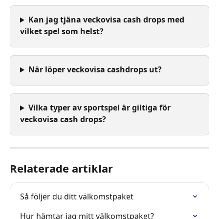
Kan jag tjäna veckovisa cash drops med 
vilket spel som helst?
När löper veckovisa cashdrops ut?
Vilka typer av sportspel är giltiga för 
veckovisa cash drops?
Relaterade artiklar
Så följer du ditt välkomstpaket
Hur hämtar jag mitt välkomstpaket?