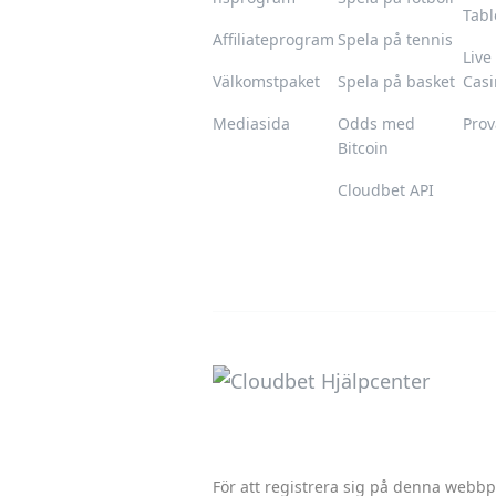
Tab
Affiliateprogram
Spela på tennis
Live
Välkomstpaket
Spela på basket
Casi
Mediasida
Odds med
Prov
Bitcoin
Cloudbet API
För att registrera sig på denna web