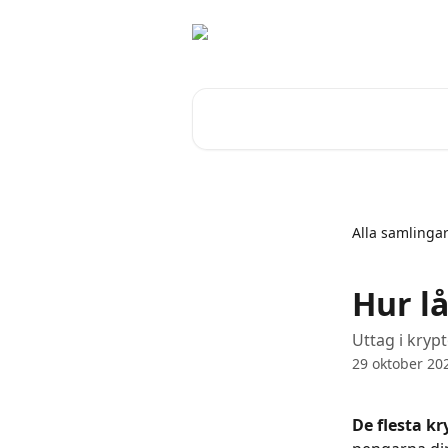
Hoppa till huvudinnehåll
Sök bland våra artiklar …
Alla samlinga
Hur lå
Uttag i kryp
29 oktober 20
De flesta k