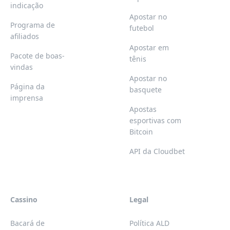
indicação
Apostar no
Programa de
futebol
afiliados
Apostar em
Pacote de boas-
tênis
vindas
Apostar no
Página da
basquete
imprensa
Apostas
esportivas com
Bitcoin
API da Cloudbet
Cassino
Legal
Bacará de
Política ALD