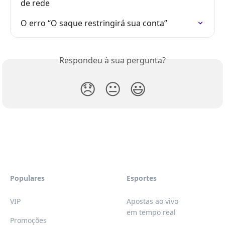
de rede
O erro “O saque restringirá sua conta”
Respondeu à sua pergunta?
😞
😐
😃
Populares
Esportes
VIP
Apostas ao vivo
em tempo real
Promoções