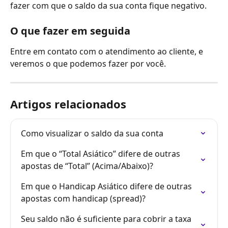
fazer com que o saldo da sua conta fique negativo.
O que fazer em seguida
Entre em contato com o atendimento ao cliente, e 
veremos o que podemos fazer por você.
Artigos relacionados
Como visualizar o saldo da sua conta
Em que o “Total Asiático” difere de outras 
apostas de “Total” (Acima/Abaixo)?
Em que o Handicap Asiático difere de outras 
apostas com handicap (spread)?
Seu saldo não é suficiente para cobrir a taxa 