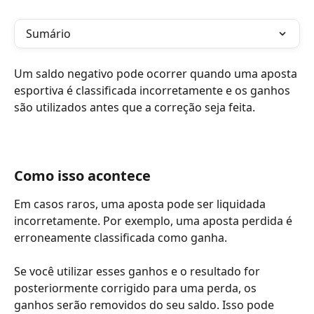
Sumário
Um saldo negativo pode ocorrer quando uma aposta 
esportiva é classificada incorretamente e os ganhos 
são utilizados antes que a correção seja feita.
Como isso acontece
Em casos raros, uma aposta pode ser liquidada 
incorretamente. Por exemplo, uma aposta perdida é 
erroneamente classificada como ganha.
Se você utilizar esses ganhos e o resultado for 
posteriormente corrigido para uma perda, os 
ganhos serão removidos do seu saldo. Isso pode 