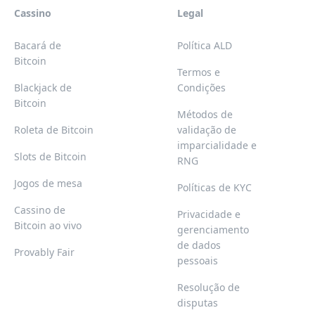
Cassino
Legal
Bacará de
Política ALD
Bitcoin
Termos e
Blackjack de
Condições
Bitcoin
Métodos de
Roleta de Bitcoin
validação de
imparcialidade e
Slots de Bitcoin
RNG
Jogos de mesa
Políticas de KYC
Cassino de
Privacidade e
Bitcoin ao vivo
gerenciamento
de dados
Provably Fair
pessoais
Resolução de
disputas