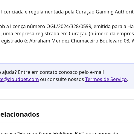
 licenciada e regulamentada pela Curaçao Gaming Authorit
b a licença número OGL/2024/328/0599, emitida para a Ha
V., uma empresa registrada em Curaçau (número da empresa
registrado é: Abraham Mendez Chumaceiro Boulevard 03, W
e ajuda? Entre em contato conosco pelo e-mail 
ce@cloudbet.com
 ou consulte nossos 
Termos de Serviço
. 
relacionados
parece “Halcyon Super Holdings B.V.” nos saques de 