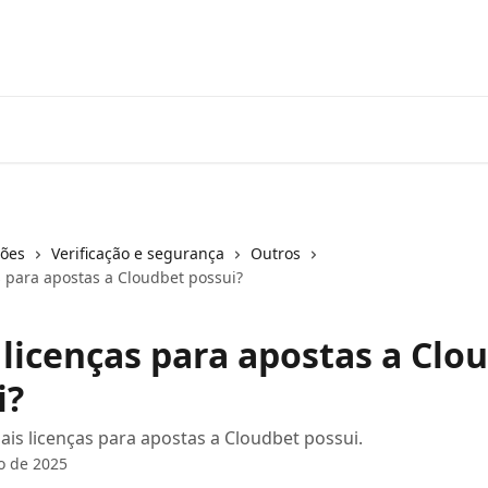
Cassino
Esportes
ções
Verificação e segurança
Outros
s para apostas a Cloudbet possui?
 licenças para apostas a Clo
i?
is licenças para apostas a Cloudbet possui.
o de 2025