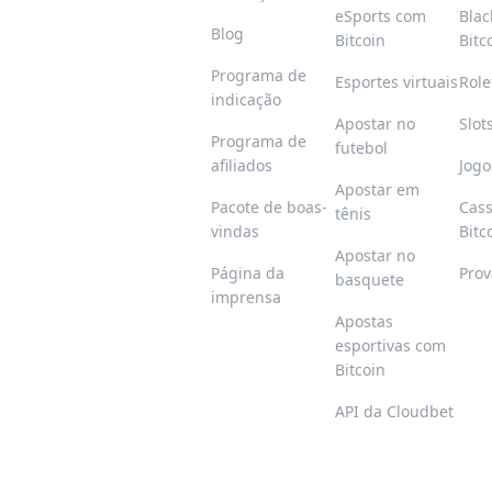
eSports com
Blac
Blog
Bitcoin
Bitc
Programa de
Esportes virtuais
Role
indicação
Apostar no
Slot
Programa de
futebol
afiliados
Jogo
Apostar em
Pacote de boas-
Cass
tênis
vindas
Bitc
Apostar no
Página da
Prov
basquete
imprensa
Apostas
esportivas com
Bitcoin
API da Cloudbet