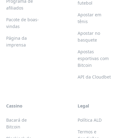
Programa de
futebol
afiliados
Apostar em
Pacote de boas-
tênis
vindas
Apostar no
Página da
basquete
imprensa
Apostas
esportivas com
Bitcoin
API da Cloudbet
Cassino
Legal
Bacará de
Política ALD
Bitcoin
Termos e