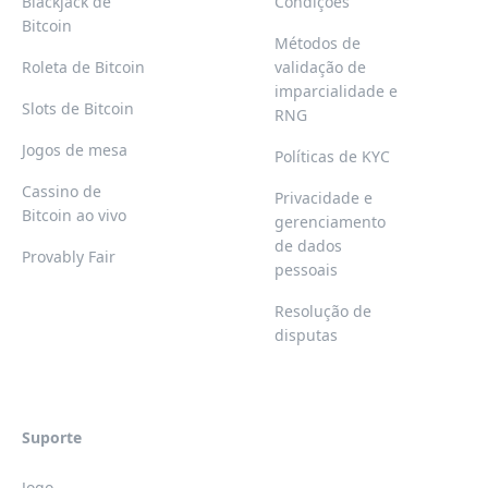
Blackjack de
Condições
Bitcoin
Métodos de
Roleta de Bitcoin
validação de
imparcialidade e
Slots de Bitcoin
RNG
Jogos de mesa
Políticas de KYC
Cassino de
Privacidade e
Bitcoin ao vivo
gerenciamento
de dados
Provably Fair
pessoais
Resolução de
disputas
Suporte
Jogo