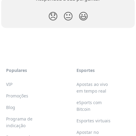
😞
😐
😃
Populares
Esportes
VIP
Apostas ao vivo
em tempo real
Promoções
eSports com
Blog
Bitcoin
Programa de
Esportes virtuais
indicação
Apostar no