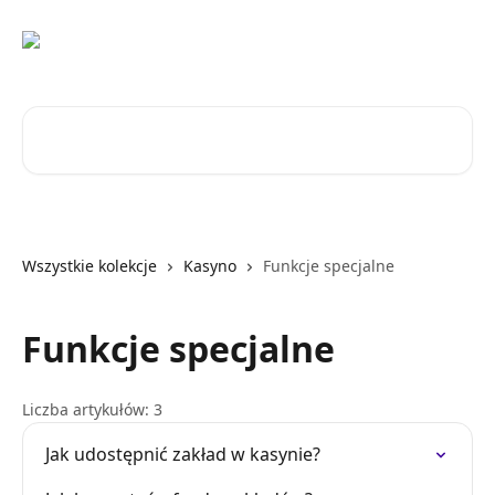
Przejdź do głównej zawartości
Przeszukaj artykuły...
Wszystkie kolekcje
Kasyno
Funkcje specjalne
Funkcje specjalne
Liczba artykułów: 3
Jak udostępnić zakład w kasynie?