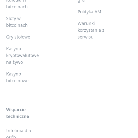
bitcoinach
Polityka AML
Sloty w
Warunki
bitcoinach
korzystania z
Gry stołowe
serwisu
Kasyno
kryptowalutowe
na żywo
Kasyno
bitcoinowe
Wsparcie
techniczne
Infolinia dla
osób