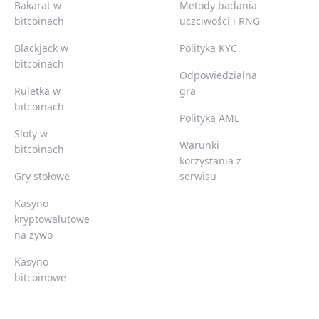
Bakarat w
Metody badania
bitcoinach
uczciwości i RNG
Blackjack w
Polityka KYC
bitcoinach
Odpowiedzialna
Ruletka w
gra
bitcoinach
Polityka AML
Sloty w
Warunki
bitcoinach
korzystania z
Gry stołowe
serwisu
Kasyno
kryptowalutowe
na żywo
Kasyno
bitcoinowe