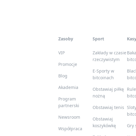
Zasoby
Sport
Kas
VIP
Zakłady w czasie
Baka
rzeczywistym
bitc
Promocje
E-Sporty w
Blac
Blog
bitcoinach
bitc
Akademia
Obstawiaj piłkę
Rule
nożną
bitc
Program
partnerski
Obstawiaj tenis
Slot
bitc
Newsroom
Obstawiaj
koszykówkę
Gry 
Współpraca