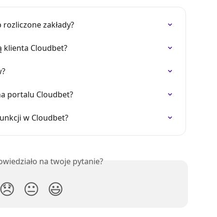
b rozliczone zakłady?
ą klienta Cloudbet?
w?
na portalu Cloudbet?
unkcji w Cloudbet?
owiedziało na twoje pytanie?
😞
😐
😃