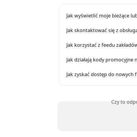
Jak wyświetlić moje bieżące lu
Jak skontaktować się z obsług
Jak korzystać z feedu zakładó
Jak działają kody promocyjne 
Jak zyskać dostęp do nowych f
Czy to odp