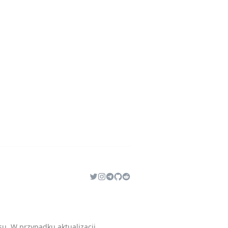
su
. W przypadku aktualizacji