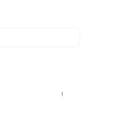
yno
Sport
E-Sport
Polski