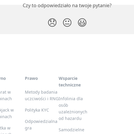
Czy to odpowiedziało na twoje pytanie?
😞
😐
😃
yno
Prawo
Wsparcie
techniczne
rat w
Metody badania
oinach
uczciwości i RNG
Infolinia dla
osób
kjack w
Polityka KYC
uzależnionych
oinach
od hazardu
Odpowiedzialna
tka w
gra
Samodzielne