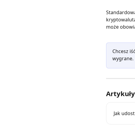
Standardowa
kryptowaluta
może obowią
Chcesz iś
wygrane.
Artykuł
Jak udost