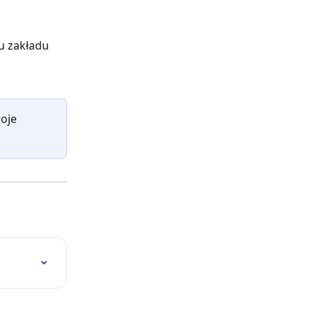
u zakładu 
oje 