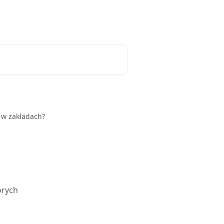
yno
Sport
E-Sport
Polski
 w zakładach?
órych