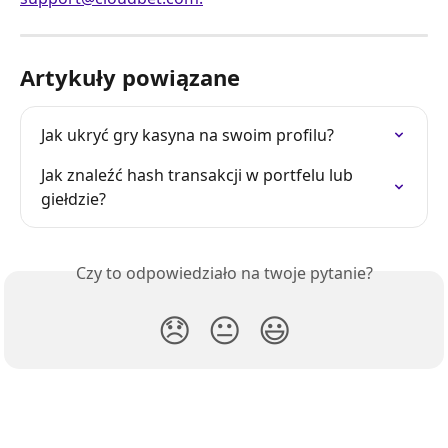
Artykuły powiązane
Jak ukryć gry kasyna na swoim profilu?
Jak znaleźć hash transakcji w portfelu lub 
giełdzie?
Czy to odpowiedziało na twoje pytanie?
😞
😐
😃