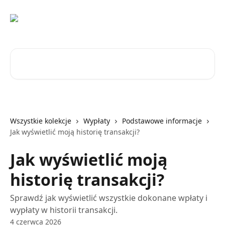
Przejdź do głównej zawartości
Przeszukaj artykuły...
Wszystkie kolekcje
Wypłaty
Podstawowe informacje
Jak wyświetlić moją historię transakcji?
Jak wyświetlić moją
historię transakcji?
Sprawdź jak wyświetlić wszystkie dokonane wpłaty i
wypłaty w historii transakcji.
4 czerwca 2026