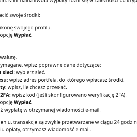
ain. Minimalna kwota wypłaty różni się w zależności od kry
acić swoje środki:
ikonę swojego profilu.
opcję 
Wypłać
.
walutę.
 wymagane, wpisz poprawne dane dotyczące:
 sieci
: wybierz sieć.
esu
: wpisz adres portfela, do którego wpłacasz środki.
ty
: wpisz, ile chcesz przesłać.
 2FA:
 wpisz kod (jeśli skonfigurowano weryfikację 2FA).
opcję 
Wypłać
.
ź wypłatę w otrzymanej wiadomości e-mail.
eniu, transakcje są zwykle przetwarzane w ciągu 24 godzin.
iu opłaty, otrzymasz wiadomość e-mail.