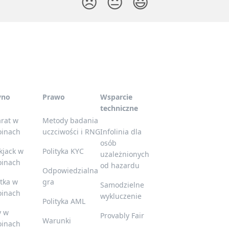
😞
😐
😃
yno
Prawo
Wsparcie
techniczne
rat w
Metody badania
oinach
uczciwości i RNG
Infolinia dla
osób
kjack w
Polityka KYC
uzależnionych
oinach
od hazardu
Odpowiedzialna
tka w
gra
Samodzielne
oinach
wykluczenie
Polityka AML
y w
Provably Fair
Warunki
oinach