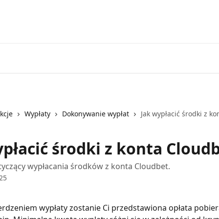
Kas
kcje
Wypłaty
Dokonywanie wypłat
Jak wypłacić środki z k
ypłacić środki z konta Cloud
tyczący wypłacania środków z konta Cloudbet.
25
rdzeniem wypłaty zostanie Ci przedstawiona opłata pobier