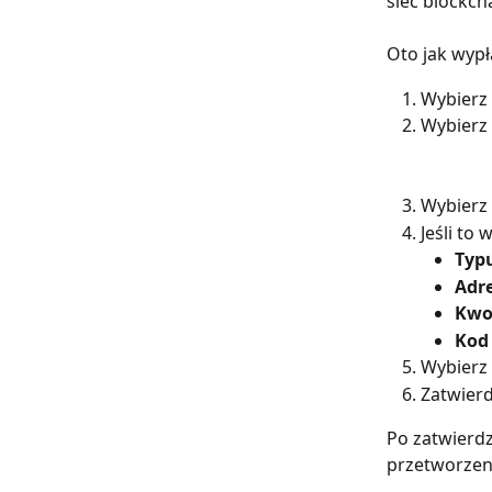
sieć blockch
Oto jak wypł
Wybierz 
Wybierz 
Wybierz 
Jeśli to
Typu
Adr
Kwo
Kod
Wybierz 
Zatwierd
Po zatwierdz
przetworzen