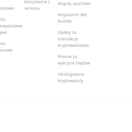
korzystania z
Reguły sportowe
stołowe
serwisu
Regulamin Bet
yno
Builder
ptowalutowe
żywo
Opłaty za
transakcje
yno
kryptowalutowe
oinowe
Premie za
wykrycie błędów
Obsługiwane
kryptowaluty