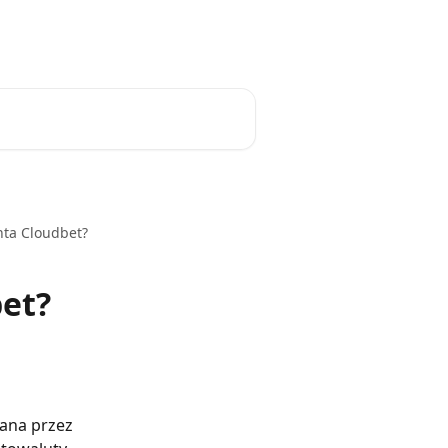
yno
Sport
E-Sport
Polski
onta Cloudbet?
bet?
ana przez 