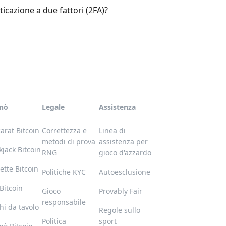
cazione a due fattori (2FA)?
inò
Legale
Assistenza
arat Bitcoin
Correttezza e
Linea di
metodi di prova
assistenza per
kjack Bitcoin
RNG
gioco d'azzardo
ette Bitcoin
Politiche KYC
Autoesclusione
 Bitcoin
Gioco
Provably Fair
responsabile
hi da tavolo
Regole sullo
Politica
sport