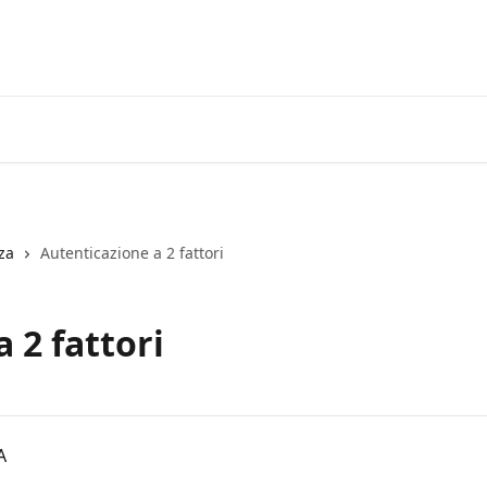
Casi
zza
Autenticazione a 2 fattori
 2 fattori
A