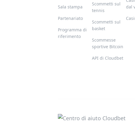
Casi
Scommetti sul
Sala stampa
dal 
tennis
Partenariato
Casi
Scommetti sul
basket
Programma di
riferimento
Scommesse
sportive Bitcoin
API di Cloudbet