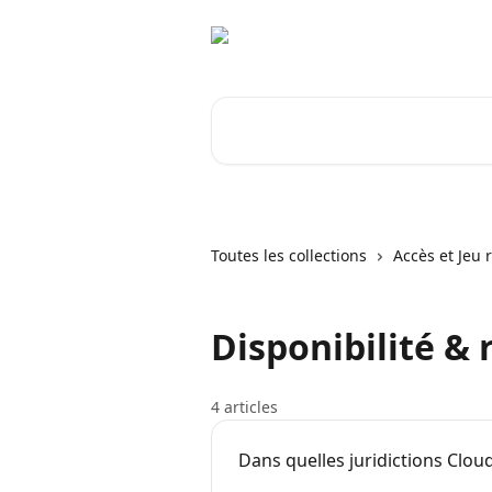
Passer au contenu principal
Rechercher un article...
Toutes les collections
Accès et Jeu
Disponibilité & 
4 articles
Dans quelles juridictions Cloud