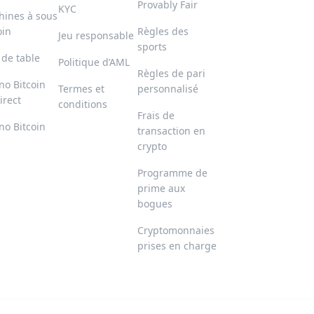
Provably Fair
KYC
ines à sous
oin
Règles des
Jeu responsable
sports
 de table
Politique d’AML
Règles de pari
no Bitcoin
Termes et
personnalisé
irect
conditions
Frais de
no Bitcoin
transaction en
crypto
Programme de
prime aux
bogues
Cryptomonnaies
prises en charge