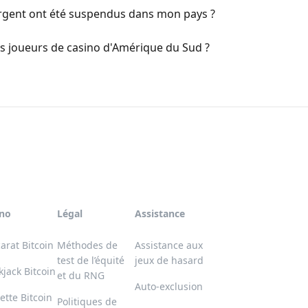
d'argent ont été suspendus dans mon pays ?
es joueurs de casino d'Amérique du Sud ?
ino
Légal
Assistance
arat Bitcoin
Méthodes de
Assistance aux
test de l’équité
jeux de hasard
kjack Bitcoin
et du RNG
Auto-exclusion
ette Bitcoin
Politiques de