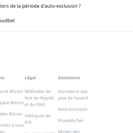
ors de la période d'auto-exclusion ?
loudbet
ino
Légal
Assistance
arat Bitcoin
Méthodes de
Assistance aux
test de l’équité
jeux de hasard
kjack Bitcoin
et du RNG
Auto-exclusion
ette Bitcoin
Politiques de
Provably Fair
KYC
ines à sous
oin
Règles des