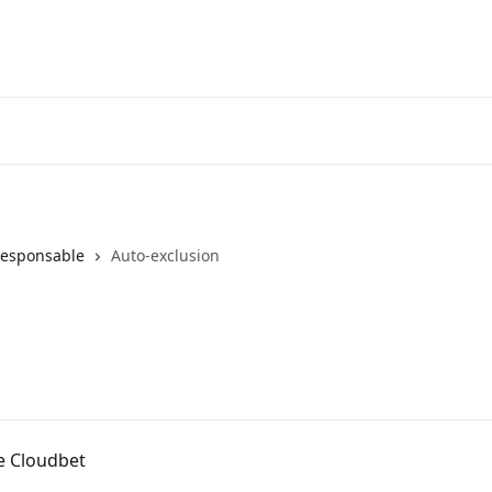
Casi
 responsable
Auto-exclusion
de Cloudbet