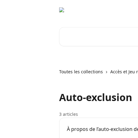
Passer au contenu principal
Rechercher un article...
Toutes les collections
Accès et Jeu
Auto-exclusion
3 articles
À propos de l’auto-exclusion 