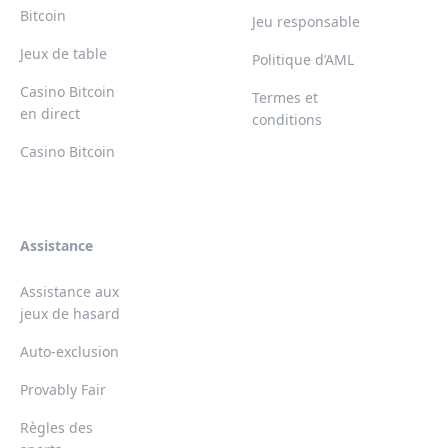
Bitcoin
Jeu responsable
Jeux de table
Politique d’AML
Casino Bitcoin
Termes et
en direct
conditions
Casino Bitcoin
Assistance
Assistance aux
jeux de hasard
Auto-exclusion
Provably Fair
Règles des