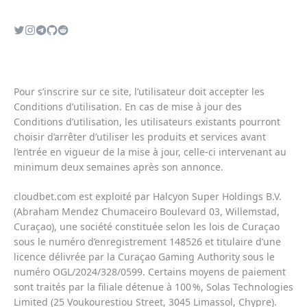
Pour s’inscrire sur ce site, l’utilisateur doit accepter les
Conditions d’utilisation
. En cas de mise à jour des
Conditions d’utilisation
, les utilisateurs existants pourront
choisir d’arrêter d’utiliser les produits et services avant
l’entrée en vigueur de la mise à jour, celle-ci intervenant au
minimum deux semaines après son annonce.
cloudbet.com est exploité par Halcyon Super Holdings B.V.
(Abraham Mendez Chumaceiro Boulevard 03, Willemstad,
Curaçao), une société constituée selon les lois de Curaçao
sous le numéro d’enregistrement 148526 et titulaire d’une
licence délivrée par la Curaçao Gaming Authority sous le
numéro OGL/2024/328/0599. Certains moyens de paiement
sont traités par la filiale détenue à 100 %, Solas Technologies
Limited (25 Voukourestiou Street, 3045 Limassol, Chypre).