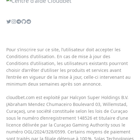
Pour s’inscrire sur ce site, l’utilisateur doit accepter les
Conditions d’utilisation
. En cas de mise à jour des
Conditions d’utilisation
, les utilisateurs existants pourront
choisir d’arrêter d’utiliser les produits et services avant
l’entrée en vigueur de la mise à jour, celle-ci intervenant au
minimum deux semaines après son annonce.
cloudbet.com est exploité par Halcyon Super Holdings B.V.
(Abraham Mendez Chumaceiro Boulevard 03, Willemstad,
Curaçao), une société constituée selon les lois de Curaçao
sous le numéro d’enregistrement 148526 et titulaire d’une
licence délivrée par la Curaçao Gaming Authority sous le
numéro OGL/2024/328/0599. Certains moyens de paiement
sont traités par la filiale détenue à 100 %, Solas Technologies