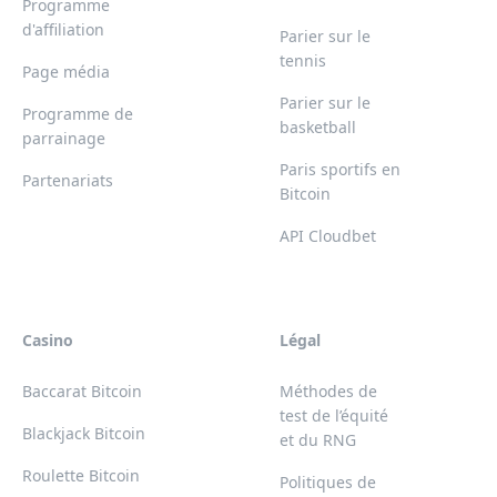
Programme
d'affiliation
Parier sur le
tennis
Page média
Parier sur le
Programme de
basketball
parrainage
Paris sportifs en
Partenariats
Bitcoin
API Cloudbet
Casino
Légal
Baccarat Bitcoin
Méthodes de
test de l’équité
Blackjack Bitcoin
et du RNG
Roulette Bitcoin
Politiques de