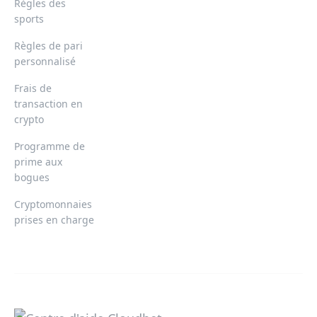
Règles des
sports
Règles de pari
personnalisé
Frais de
transaction en
crypto
Programme de
prime aux
bogues
Cryptomonnaies
prises en charge