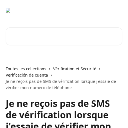
Passer au contenu principal
Rechercher un article...
Toutes les collections
Vérification et Sécurité
Verificación de cuenta
Je ne reçois pas de SMS de vérification lorsque j'essaie de
vérifier mon numéro de téléphone
Je ne reçois pas de SMS
de vérification lorsque
j'essaie de vérifier mon