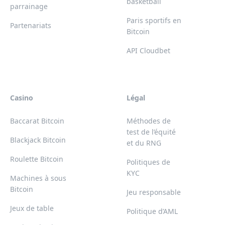
basketball
parrainage
Paris sportifs en
Partenariats
Bitcoin
API Cloudbet
Casino
Légal
Baccarat Bitcoin
Méthodes de
test de l’équité
Blackjack Bitcoin
et du RNG
Roulette Bitcoin
Politiques de
KYC
Machines à sous
Bitcoin
Jeu responsable
Jeux de table
Politique d’AML