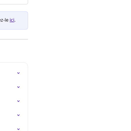
z-le 
ici
.