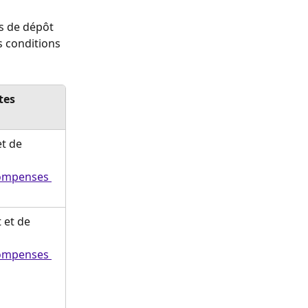
s de dépôt 
s conditions 
tes
t de 
ompenses 
 et de 
ompenses 