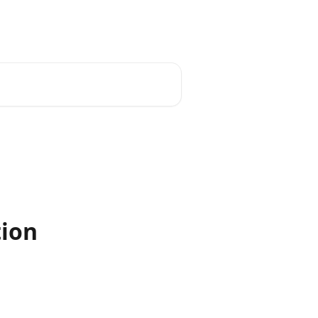
no
Sport
eSport
Français
tion