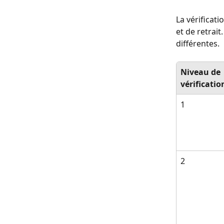
La vérificat
et de retrait
différentes. 
Niveau de 
vérificatio
1
2