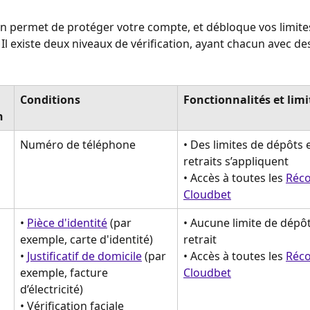
ion permet de protéger votre compte, et débloque vos limite
. Il existe deux niveaux de vérification, ayant chacun avec de
Conditions
Fonctionnalités et limi
n
Numéro de téléphone
• Des limites de dépôts e
retraits s’appliquent
• Accès à toutes les 
Réc
Cloudbet
• 
Pièce d'identité
 (par 
• Aucune limite de dépôt
exemple, carte d'identité)
retrait
• 
Justificatif de domicile
 (par 
• Accès à toutes les 
Réc
exemple, facture 
Cloudbet
d’électricité) 
• Vérification faciale