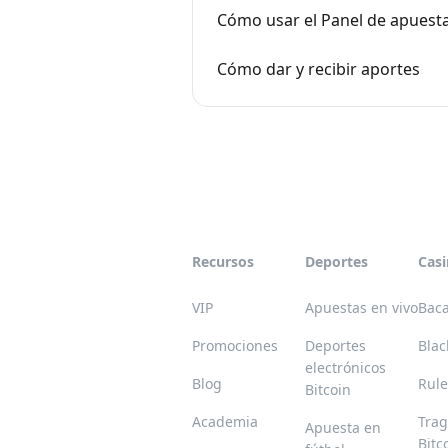
Cómo usar el Panel de apuest
Cómo dar y recibir aportes
Recursos
Deportes
Cas
VIP
Apuestas en vivo
Baca
Promociones
Deportes
Blac
electrónicos
Blog
Rule
Bitcoin
Academia
Tra
Apuesta en
Bitc