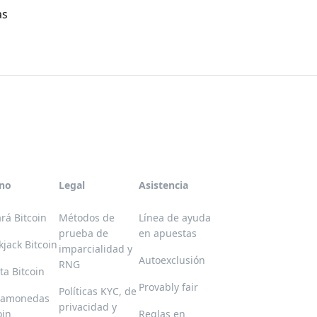
as
ino
Legal
Asistencia
rá Bitcoin
Métodos de
Línea de ayuda
prueba de
en apuestas
kjack Bitcoin
imparcialidad y
Autoexclusión
RNG
ta Bitcoin
Provably fair
Políticas KYC, de
gamonedas
privacidad y
oin
Reglas en