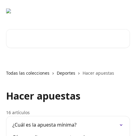
Ir al contenido principal
Buscar artículos...
Todas las colecciones
Deportes
Hacer apuestas
Hacer apuestas
16 artículos
¿Cuál es la apuesta mínima?