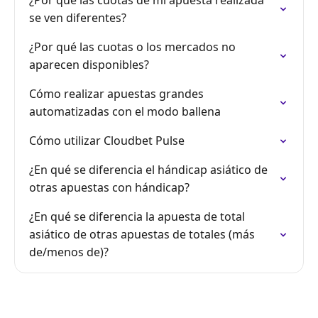
¿Por qué las cuotas de mi apuesta realizada
se ven diferentes?
¿Por qué las cuotas o los mercados no
aparecen disponibles?
Cómo realizar apuestas grandes
automatizadas con el modo ballena
Cómo utilizar Cloudbet Pulse
¿En qué se diferencia el hándicap asiático de
otras apuestas con hándicap?
¿En qué se diferencia la apuesta de total
asiático de otras apuestas de totales (más
de/menos de)?