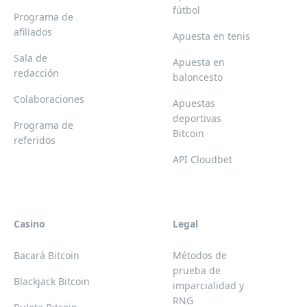
fútbol
Programa de
afiliados
Apuesta en tenis
Sala de
Apuesta en
redacción
baloncesto
Colaboraciones
Apuestas
deportivas
Programa de
Bitcoin
referidos
API Cloudbet
Casino
Legal
Bacará Bitcoin
Métodos de
prueba de
Blackjack Bitcoin
imparcialidad y
RNG