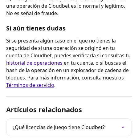
una operación de Cloudbet es lo normal y legítimo. 
No es señal de fraude.
Si aún tienes dudas
Si se presenta algún caso en el que no tienes la 
seguridad de si una operación se originó en tu 
cuenta de Cloudbet, puedes verificarla si consultas tu 
historial de operaciones
 en tu cuenta, o si buscas el 
hash de la operación en un explorador de cadena de 
bloques. Para más información, consulta nuestros 
Términos de servicio
.
Artículos relacionados
¿Qué licencias de juego tiene Cloudbet?