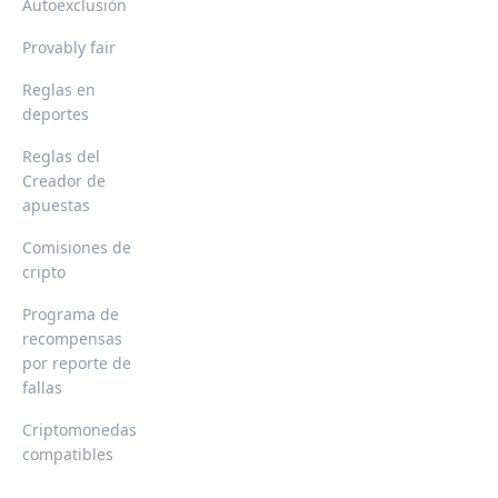
Autoexclusión
Provably fair
Reglas en
deportes
Reglas del
Creador de
apuestas
Comisiones de
cripto
Programa de
recompensas
por reporte de
fallas
Criptomonedas
compatibles