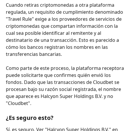
Cuando retiras criptomonedas a otra plataforma 
regulada, un requisito de cumplimiento denominado 
"Travel Rule" exige a los proveedores de servicios de 
criptomonedas que compartan información con la 
cual sea posible identificar al remitente y al 
destinatario de una transacción. Esto es parecido a 
cómo los bancos registran los nombres en las 
transferencias bancarias.
Como parte de este proceso, la plataforma receptora 
puede solicitarte que confirmes quién envió los 
fondos. Dado que las transacciones de Cloudbet se 
procesan bajo su razón social registrada, el nombre 
que aparece es Halcyon Super Holdings B.V. y no 
"Cloudbet".
¿Es seguro esto?
Sí, es seguro. Ver "Halcyon Super Holdings B.V." en 