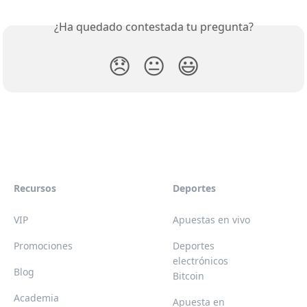
¿Ha quedado contestada tu pregunta?
😞
😐
😃
Recursos
Deportes
VIP
Apuestas en vivo
Promociones
Deportes
electrónicos
Blog
Bitcoin
Academia
Apuesta en