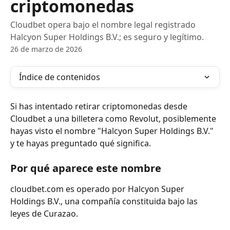
criptomonedas
Cloudbet opera bajo el nombre legal registrado
Halcyon Super Holdings B.V.; es seguro y legítimo.
26 de marzo de 2026
Índice de contenidos
Si has intentado retirar criptomonedas desde 
Cloudbet a una billetera como Revolut, posiblemente 
hayas visto el nombre "Halcyon Super Holdings B.V." 
y te hayas preguntado qué significa.
Por qué aparece este nombre
cloudbet.com es operado por Halcyon Super 
Holdings B.V., una compañía constituida bajo las 
leyes de Curazao.