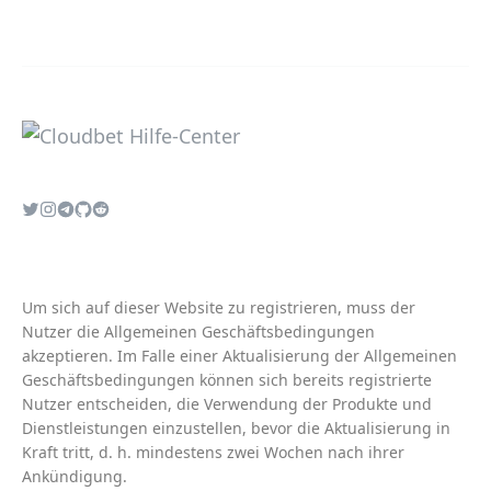
Um sich auf dieser Website zu registrieren, muss der
Nutzer die
Allgemeinen Geschäftsbedingungen
akzeptieren. Im Falle einer Aktualisierung der
Allgemeinen
Geschäftsbedingungen
können sich bereits registrierte
Nutzer entscheiden, die Verwendung der Produkte und
Dienstleistungen einzustellen, bevor die Aktualisierung in
Kraft tritt, d. h. mindestens zwei Wochen nach ihrer
Ankündigung.