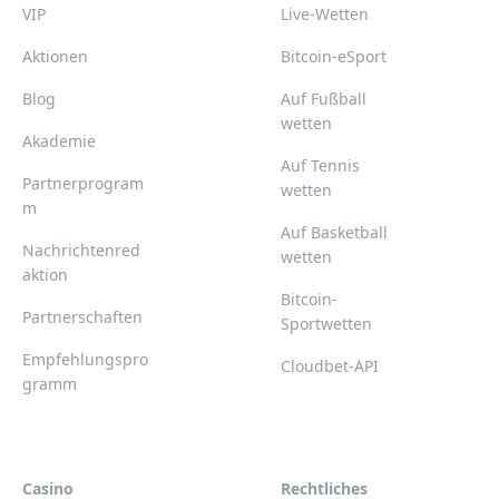
VIP
Live-Wetten
Aktionen
Bitcoin-eSport
Blog
Auf Fußball
wetten
Akademie
Auf Tennis
Partnerprogram
wetten
m
Auf Basketball
Nachrichtenred
wetten
aktion
Bitcoin-
Partnerschaften
Sportwetten
Empfehlungspro
Cloudbet-API
gramm
Casino
Rechtliches