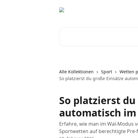
Zum Hauptinhalt springen
Nach Artikeln suchen …
Alle Kollektionen
Sport
Wetten p
So platzierst du große Einsätze auto
So platzierst du
automatisch im
Erfahre, wie man im Wal-Modus v
Sportwetten auf berechtigte Pre-