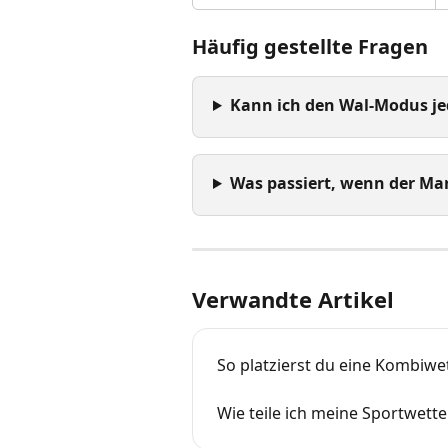
Häufig gestellte Fragen
Kann ich den Wal-Modus je
Was passiert, wenn der Ma
Verwandte Artikel
So platzierst du eine Kombiwe
Wie teile ich meine Sportwett