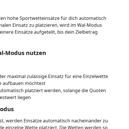
n hohe Sportwetteinsätze für dich automatisch 
imalen Einsatz zu platzieren, wird im Wal-Modus 
nere Einsätze aufgeteilt, bis dein Zielbetrag 
al-Modus nutzen
 der maximal zulässige Einsatz für eine Einzelwette
se aufbauen möchtest
utomatisch platziert werden, solange die Quoten 
stwert liegen
Modus
st, werden Einsätze automatisch nacheinander zu 
e einzelne Wette platziert. Die Wetten werden so 