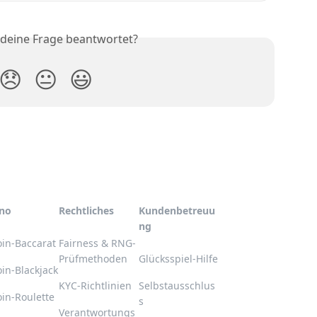
 deine Frage beantwortet?
😞
😐
😃
ino
Rechtliches
Kundenbetreuu
ng
oin-Baccarat
Fairness & RNG-
Prüfmethoden
Glücksspiel-Hilfe
oin-Blackjack
KYC-Richtlinien
Selbstausschlus
oin-Roulette
s
Verantwortungs