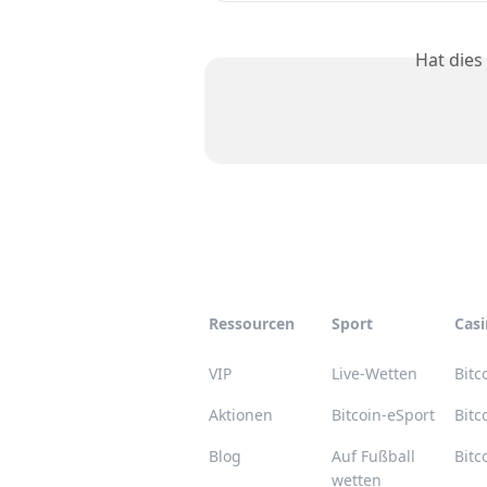
Hat dies
Ressourcen
Sport
Cas
VIP
Live-Wetten
Bitc
Aktionen
Bitcoin-eSport
Bitc
Blog
Auf Fußball
Bitc
wetten