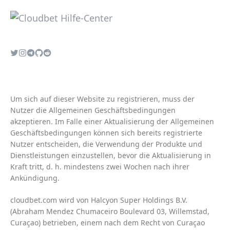
Um sich auf dieser Website zu registrieren, muss der
Nutzer die
Allgemeinen Geschäftsbedingungen
akzeptieren. Im Falle einer Aktualisierung der
Allgemeinen
Geschäftsbedingungen
können sich bereits registrierte
Nutzer entscheiden, die Verwendung der Produkte und
Dienstleistungen einzustellen, bevor die Aktualisierung in
Kraft tritt, d. h. mindestens zwei Wochen nach ihrer
Ankündigung.
cloudbet.com wird von Halcyon Super Holdings B.V.
(Abraham Mendez Chumaceiro Boulevard 03, Willemstad,
Curaçao) betrieben, einem nach dem Recht von Curaçao