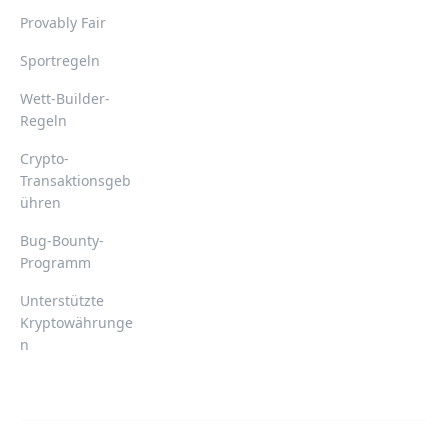
Provably Fair
Sportregeln
Wett-Builder-
Regeln
Crypto-
Transaktionsgeb
ühren
Bug-Bounty-
Programm
Unterstützte
Kryptowährunge
n