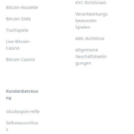
KYC-Richtlinien
Bitcoin-Roulette
Verantwortungs
Bitcoin-Slots
bewusstes
Spielen
Tischspiele
AML-Richtlinie
Live-Bitcoin-
Casino
Allgemeine
Geschäftsbedin
Bitcoin-Casino
gungen
Kundenbetreuu
ng
Glücksspiel-Hilfe
Selbstausschlus
s