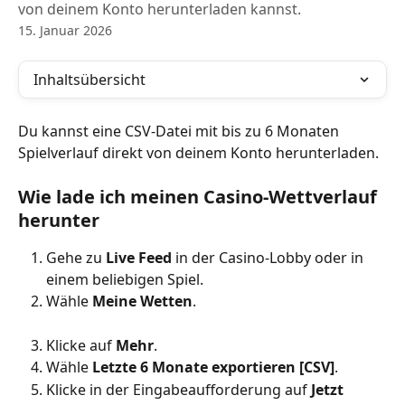
von deinem Konto herunterladen kannst.
15. Januar 2026
Inhaltsübersicht
Du kannst eine CSV-Datei mit bis zu 6 Monaten 
Spielverlauf direkt von deinem Konto herunterladen.
Wie lade ich meinen Casino-Wettverlauf 
herunter
Gehe zu 
Live Feed
 in der Casino-Lobby oder in 
einem beliebigen Spiel.
Wähle 
Meine Wetten
.
Klicke auf 
Mehr
.
Wähle 
Letzte 6 Monate exportieren [CSV]
.
Klicke in der Eingabeaufforderung auf 
Jetzt 