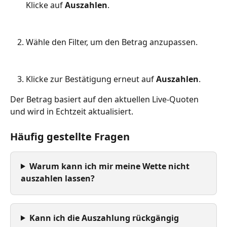
Klicke auf 
Auszahlen
.
Wähle den Filter, um den Betrag anzupassen.
Klicke zur Bestätigung erneut auf 
Auszahlen
.
Der Betrag basiert auf den aktuellen Live-Quoten 
und wird in Echtzeit aktualisiert.
Häufig gestellte Fragen
Warum kann ich mir meine Wette nicht 
auszahlen lassen?
Kann ich die Auszahlung rückgängig 