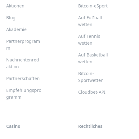
Aktionen
Bitcoin-eSport
Blog
Auf Fußball
wetten
Akademie
Auf Tennis
Partnerprogram
wetten
m
Auf Basketball
Nachrichtenred
wetten
aktion
Bitcoin-
Partnerschaften
Sportwetten
Empfehlungspro
Cloudbet-API
gramm
Casino
Rechtliches