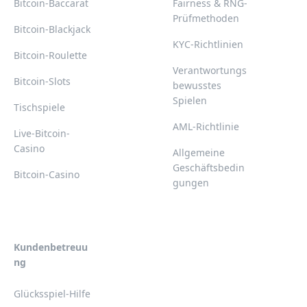
Bitcoin-Baccarat
Fairness & RNG-
Prüfmethoden
Bitcoin-Blackjack
KYC-Richtlinien
Bitcoin-Roulette
Verantwortungs
Bitcoin-Slots
bewusstes
Spielen
Tischspiele
AML-Richtlinie
Live-Bitcoin-
Casino
Allgemeine
Geschäftsbedin
Bitcoin-Casino
gungen
Kundenbetreuu
ng
Glücksspiel-Hilfe