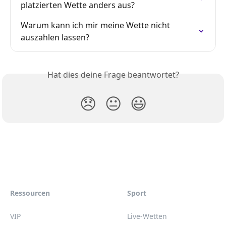
platzierten Wette anders aus?
Warum kann ich mir meine Wette nicht 
auszahlen lassen?
Hat dies deine Frage beantwortet?
😞
😐
😃
Ressourcen
Sport
VIP
Live-Wetten