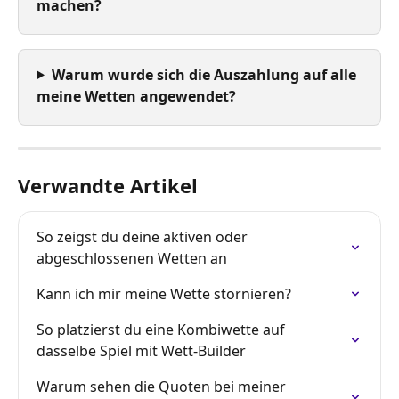
machen?
Warum wurde sich die Auszahlung auf alle 
meine Wetten angewendet?
Verwandte Artikel
So zeigst du deine aktiven oder 
abgeschlossenen Wetten an
Kann ich mir meine Wette stornieren?
So platzierst du eine Kombiwette auf 
dasselbe Spiel mit Wett-Builder
Warum sehen die Quoten bei meiner 