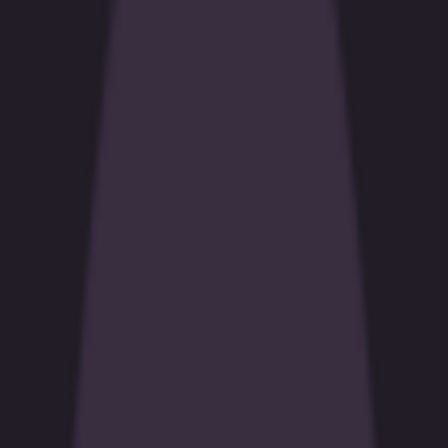
Casino
Thể thao điện tử
Tất cả trò chơi
🌟
Pulse