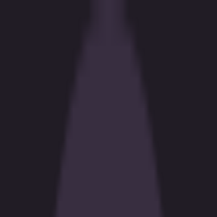
Thể thao