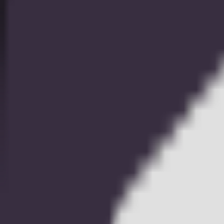
Trò chơi mới
RTP cao