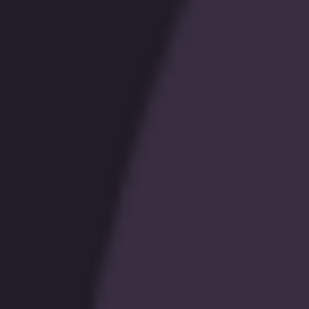
Thể thao