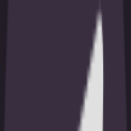
Người chia bài trực tiếp
Provably Fair
Blog
Telegram
Hỗ trợ