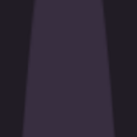
Casino
Thể thao điện tử
Tất cả trò chơi
🌟
Pulse