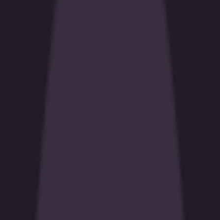
Casino
Thể thao điện tử
Tất cả trò chơi
🌟
Pulse