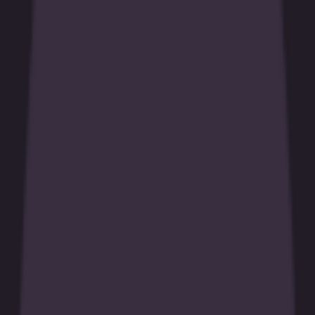
High Roller
Trò chơi mới
RTP cao