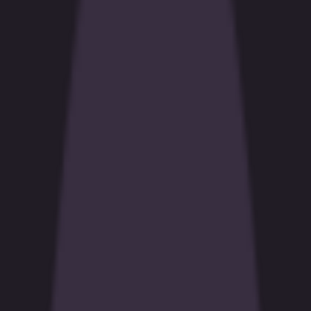
Casino
Thể thao điện tử
Tất cả trò chơi
🌟
Pulse