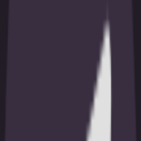
Người chia bài trực tiếp
Provably Fair
Blog
Telegram
Hỗ trợ