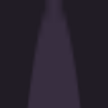
Thể thao