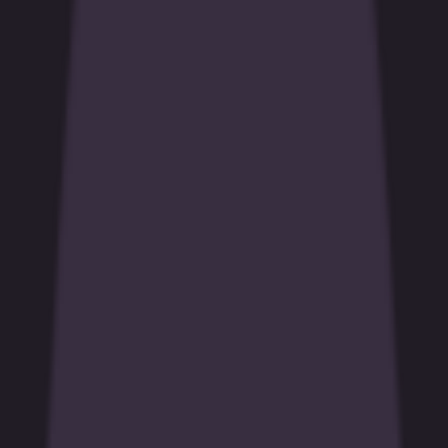
Khuyến mãi
Trận đấu
Studio