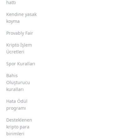
hattı
Kendine yasak
koyma
Provably Fair
Kripto İşlem
Ücretleri
Spor Kuralları
Bahis
Oluşturucu
kuralları
Hata Ödül
programı
Desteklenen
kripto para
birimleri