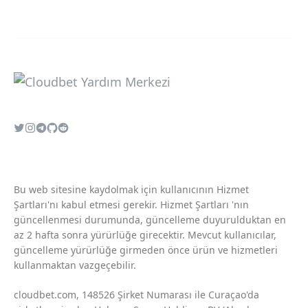
Bu web sitesine kaydolmak için kullanıcının
Hizmet
Şartları
'nı kabul etmesi gerekir.
Hizmet Şartları
'nın
güncellenmesi durumunda, güncelleme duyurulduktan en
az 2 hafta sonra yürürlüğe girecektir. Mevcut kullanıcılar,
güncelleme yürürlüğe girmeden önce ürün ve hizmetleri
kullanmaktan vazgeçebilir.
cloudbet.com, 148526 Şirket Numarası ile Curaçao'da