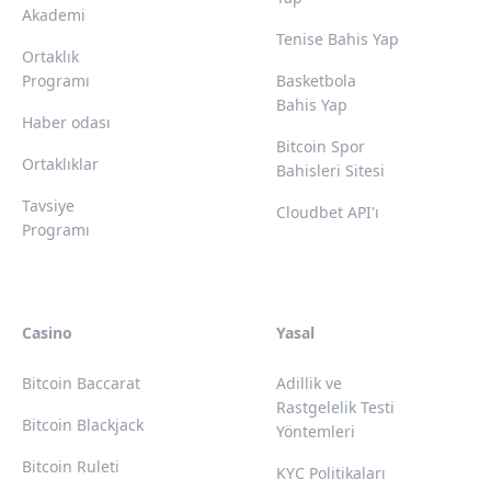
Akademi
Tenise Bahis Yap
Ortaklık
Programı
Basketbola
Bahis Yap
Haber odası
Bitcoin Spor
Ortaklıklar
Bahisleri Sitesi
Tavsiye
Cloudbet API'ı
Programı
Casino
Yasal
Bitcoin Baccarat
Adillik ve
Rastgelelik Testi
Bitcoin Blackjack
Yöntemleri
Bitcoin Ruleti
KYC Politikaları