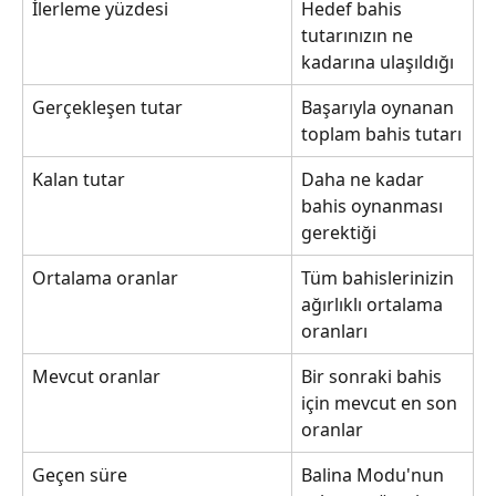
İlerleme yüzdesi
Hedef bahis 
tutarınızın ne 
kadarına ulaşıldığı
Gerçekleşen tutar
Başarıyla oynanan 
toplam bahis tutarı
Kalan tutar
Daha ne kadar 
bahis oynanması 
gerektiği
Ortalama oranlar
Tüm bahislerinizin 
ağırlıklı ortalama 
oranları
Mevcut oranlar
Bir sonraki bahis 
için mevcut en son 
oranlar
Geçen süre
Balina Modu'nun 