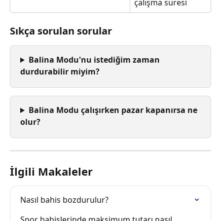
çalışma süresi
Sıkça sorulan sorular
Balina Modu'nu istediğim zaman 
durdurabilir miyim?
Balina Modu çalışırken pazar kapanırsa ne 
olur?
İlgili Makaleler
Nasıl bahis bozdurulur?
Spor bahislerinde maksimum tutarı nasıl 