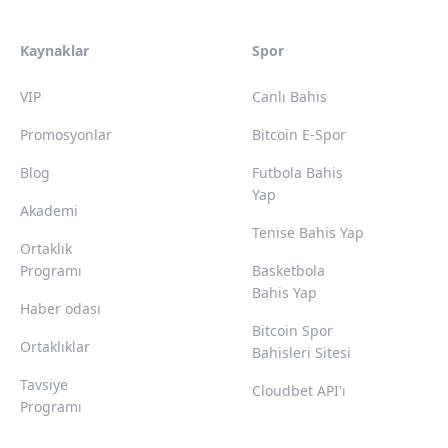
Kaynaklar
Spor
VIP
Canlı Bahis
Promosyonlar
Bitcoin E-Spor
Blog
Futbola Bahis
Yap
Akademi
Tenise Bahis Yap
Ortaklık
Programı
Basketbola
Bahis Yap
Haber odası
Bitcoin Spor
Ortaklıklar
Bahisleri Sitesi
Tavsiye
Cloudbet API'ı
Programı