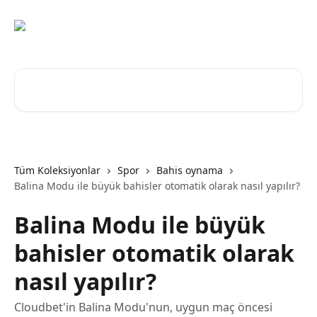
Ana içeriğe geç
Makale ara...
Tüm Koleksiyonlar
Spor
Bahis oynama
Balina Modu ile büyük bahisler otomatik olarak nasıl yapılır?
Balina Modu ile büyük
bahisler otomatik olarak
nasıl yapılır?
Cloudbet'in Balina Modu'nun, uygun maç öncesi