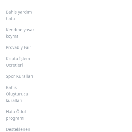
Bahis yardım
hattı
Kendine yasak
koyma
Provably Fair
Kripto İşlem
Ücretleri
Spor Kuralları
Bahis
Oluşturucu
kuralları
Hata Ödül
programı
Desteklenen