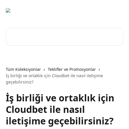
Ana içeriğe geç
Makale ara...
Tüm Koleksiyonlar
Teklifler ve Promosyonlar
İş birliği ve ortaklık için Cloudbet ile nasıl iletişime
geçebilirsiniz?
İş birliği ve ortaklık için
Cloudbet ile nasıl
iletişime geçebilirsiniz?