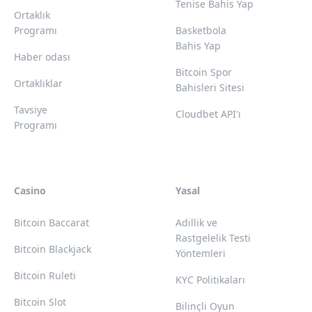
Tenise Bahis Yap
Ortaklık
Programı
Basketbola
Bahis Yap
Haber odası
Bitcoin Spor
Ortaklıklar
Bahisleri Sitesi
Tavsiye
Cloudbet API'ı
Programı
Casino
Yasal
Bitcoin Baccarat
Adillik ve
Rastgelelik Testi
Bitcoin Blackjack
Yöntemleri
Bitcoin Ruleti
KYC Politikaları
Bitcoin Slot
Bilinçli Oyun