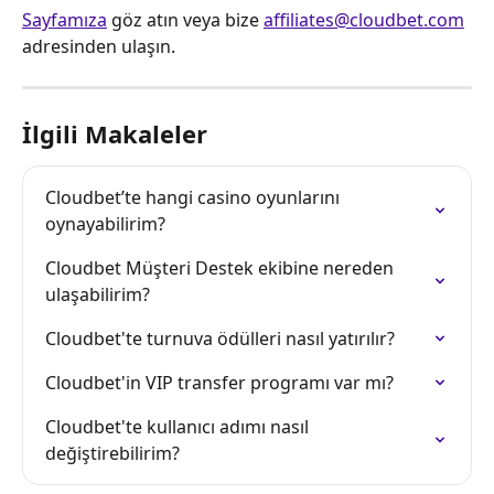
Sayfamıza
 göz atın veya bize 
affiliates@cloudbet.com
adresinden ulaşın.
İlgili Makaleler
Cloudbet’te hangi casino oyunlarını 
oynayabilirim?
Cloudbet Müşteri Destek ekibine nereden 
ulaşabilirim?
Cloudbet'te turnuva ödülleri nasıl yatırılır?
Cloudbet'in VIP transfer programı var mı?
Cloudbet'te kullanıcı adımı nasıl 
değiştirebilirim?