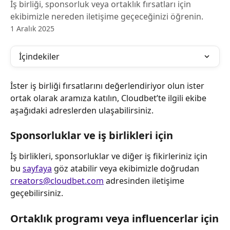
İş birliği, sponsorluk veya ortaklık fırsatları için
ekibimizle nereden iletişime geçeceğinizi öğrenin.
1 Aralık 2025
İçindekiler
İster iş birliği fırsatlarını değerlendiriyor olun ister 
ortak olarak aramıza katılın, Cloudbet’te ilgili ekibe 
aşağıdaki adreslerden ulaşabilirsiniz.
Sponsorluklar ve iş birlikleri için
İş birlikleri, sponsorluklar ve diğer iş fikirleriniz için 
bu 
sayfaya
 göz atabilir veya ekibimizle doğrudan 
creators@cloudbet.com
 adresinden iletişime 
geçebilirsiniz.
Ortaklık programı veya influencerlar için