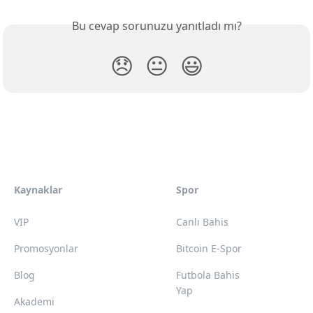
Bu cevap sorunuzu yanıtladı mı?
😞
😐
😃
Kaynaklar
Spor
VIP
Canlı Bahis
Promosyonlar
Bitcoin E-Spor
Blog
Futbola Bahis
Yap
Akademi