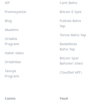
VIP
Canlı Bahis
Promosyonlar
Bitcoin E-Spor
Blog
Futbola Bahis
Yap
Akademi
Tenise Bahis Yap
Ortaklık
Programı
Basketbola
Bahis Yap
Haber odası
Bitcoin Spor
Ortaklıklar
Bahisleri Sitesi
Tavsiye
Cloudbet API'ı
Programı
Casino
Yasal