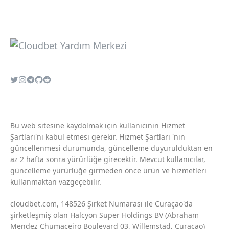
Bu web sitesine kaydolmak için kullanıcının
Hizmet
Şartları
'nı kabul etmesi gerekir.
Hizmet Şartları
'nın
güncellenmesi durumunda, güncelleme duyurulduktan en
az 2 hafta sonra yürürlüğe girecektir. Mevcut kullanıcılar,
güncelleme yürürlüğe girmeden önce ürün ve hizmetleri
kullanmaktan vazgeçebilir.
cloudbet.com, 148526 Şirket Numarası ile Curaçao'da
şirketleşmiş olan Halcyon Super Holdings BV (Abraham
Mendez Chumaceiro Boulevard 03, Willemstad, Curaçao)