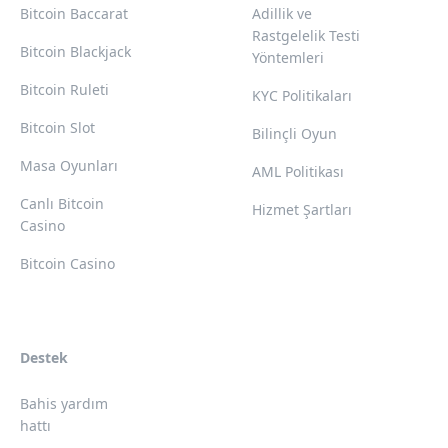
Bitcoin Baccarat
Adillik ve
Rastgelelik Testi
Bitcoin Blackjack
Yöntemleri
Bitcoin Ruleti
KYC Politikaları
Bitcoin Slot
Bilinçli Oyun
Masa Oyunları
AML Politikası
Canlı Bitcoin
Hizmet Şartları
Casino
Bitcoin Casino
Destek
Bahis yardım
hattı