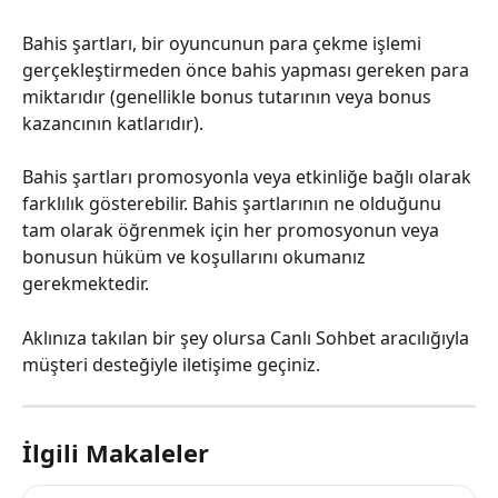
Bahis şartları, bir oyuncunun para çekme işlemi 
gerçekleştirmeden önce bahis yapması gereken para 
miktarıdır (genellikle bonus tutarının veya bonus 
kazancının katlarıdır).
Bahis şartları promosyonla veya etkinliğe bağlı olarak 
farklılık gösterebilir. Bahis şartlarının ne olduğunu 
tam olarak öğrenmek için her promosyonun veya 
bonusun hüküm ve koşullarını okumanız 
gerekmektedir.
Aklınıza takılan bir şey olursa Canlı Sohbet aracılığıyla 
müşteri desteğiyle iletişime geçiniz.
İlgili Makaleler