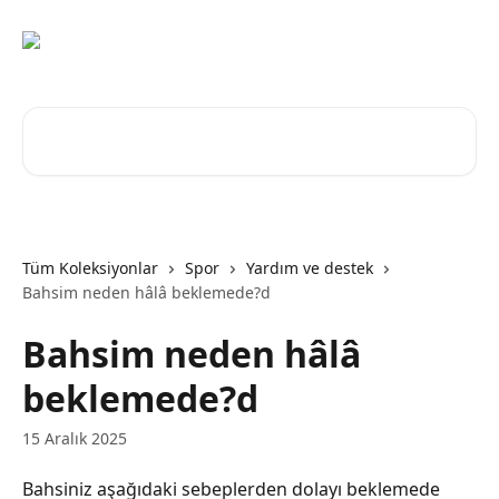
Ana içeriğe geç
Makale ara...
Tüm Koleksiyonlar
Spor
Yardım ve destek
Bahsim neden hâlâ beklemede?d
Bahsim neden hâlâ
beklemede?d
15 Aralık 2025
Bahsiniz aşağıdaki sebeplerden dolayı beklemede 