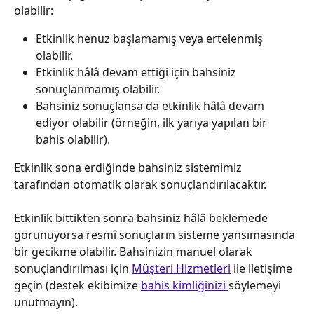
olabilir:
Etkinlik henüz başlamamış veya ertelenmiş 
olabilir.
Etkinlik hâlâ devam ettiği için bahsiniz 
sonuçlanmamış olabilir.
Bahsiniz sonuçlansa da etkinlik hâlâ devam 
ediyor olabilir (örneğin, ilk yarıya yapılan bir 
bahis olabilir).
Etkinlik sona erdiğinde bahsiniz sistemimiz 
tarafından otomatik olarak sonuçlandırılacaktır.
Etkinlik bittikten sonra bahsiniz hâlâ beklemede 
görünüyorsa resmî sonuçların sisteme yansımasında 
bir gecikme olabilir. Bahsinizin manuel olarak 
sonuçlandırılması için 
Müşteri Hizmetleri
 ile iletişime 
geçin (destek ekibimize 
bahis kimliğinizi 
söylemeyi 
unutmayın).