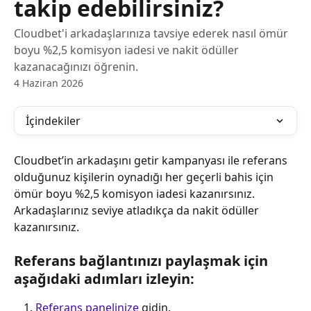
takip edebilirsiniz?
Cloudbet'i arkadaşlarınıza tavsiye ederek nasıl ömür
boyu %2,5 komisyon iadesi ve nakit ödüller
kazanacağınızı öğrenin.
4 Haziran 2026
İçindekiler
Cloudbet’in arkadaşını getir kampanyası ile referans 
olduğunuz kişilerin oynadığı her geçerli bahis için 
ömür boyu %2,5 komisyon iadesi kazanırsınız. 
Arkadaşlarınız seviye atladıkça da nakit ödüller 
kazanırsınız.
Referans bağlantınızı paylaşmak için 
aşağıdaki adımları izleyin:
Referans panelinize
 gidin.