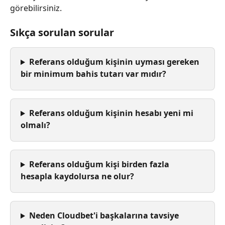
görebilirsiniz.
Sıkça sorulan sorular
Referans olduğum kişinin uyması gereken 
bir minimum bahis tutarı var mıdır?
Referans olduğum kişinin hesabı yeni mi 
olmalı?
Referans olduğum kişi birden fazla 
hesapla kaydolursa ne olur?
Neden Cloudbet'i başkalarına tavsiye 