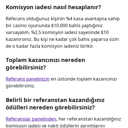
Komisyon iadesi nasıl hesaplanır?
Referans olduğunuz kişinin %4 kasa avantajına sahip 
bir casino oyununda $10.000 bahis yaptığınız 
varsayalım. %2,5 komisyon iadesi sayesinde $10 
kazanırsınız. Bu kişi ne kadar çok bahis yaparsa sizin 
de o kadar fazla komisyon iadeniz birikir.
Toplam kazancınızı nereden 
görebilirsiniz?
Referans panelinizin
 en üstünde toplam kazancınızı 
görebilirsiniz.
Belirli bir referanstan kazandığınız 
ödülleri nereden görebilirsiniz?
Referanslar panelinden
, her referanstan kazandığınız 
komisyon iadesi ve nakit ödüllerin ayrıntılarını 