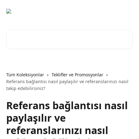
Ana içeriğe geç
Makale ara...
Tüm Koleksiyonlar
Teklifler ve Promosyonlar
Referans bağlantısı nasıl paylaşılır ve referanslarınızı nasıl
takip edebilirsiniz?
Referans bağlantısı nasıl
paylaşılır ve
referanslarınızı nasıl