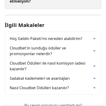
etmeliyim?
İlgili Makaleler
Hoş Geldin Paketi'mi nereden alabilirim?
Cloudbet'in sunduğu ödüller ve 
promosyonlar nelerdir?
Cloudbet Ödülleri ile nasıl komisyon iadesi 
kazanılır?
Sadakat kademeleri ve avantajları
Nasıl Cloudbet Ödülleri kazanılır?
Bu cevap sorunuzu yanıtladı mı?