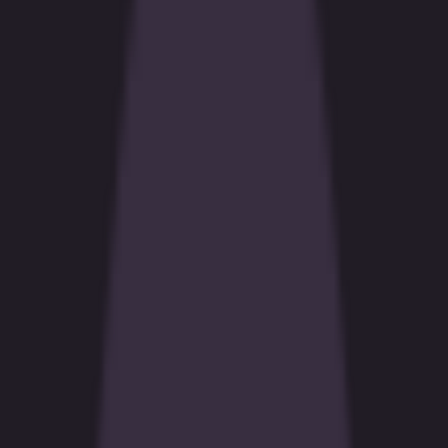
Casino
E-Spor
Tüm oyunlar
🌟
Pulse