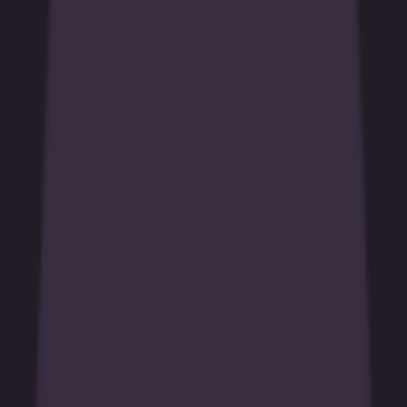
Canlı krupiye
Provably Fair
Blog
Telegram
Destek