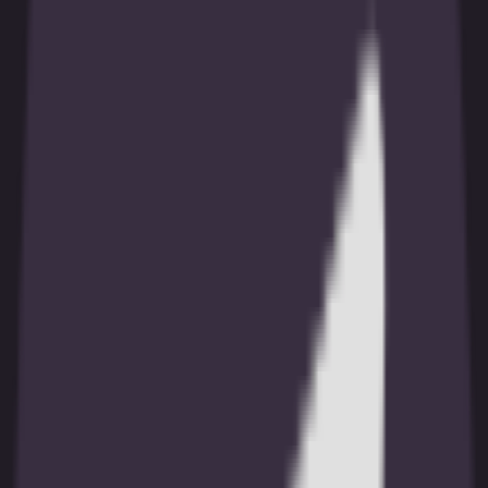
Canlı krupiye
Provably Fair
Blog
Telegram
Destek