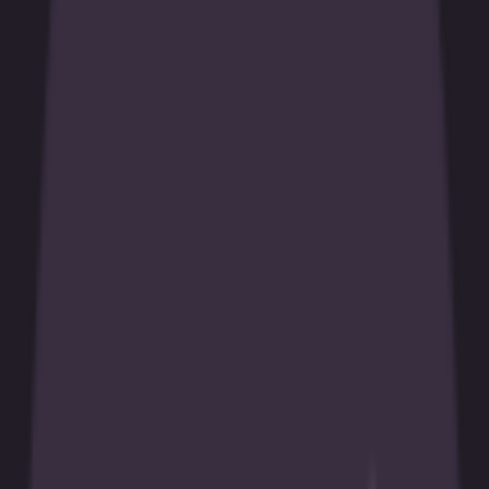
Yüksek oynayanlar
Yeni oyunlar
Yüksek RTP