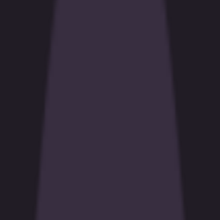
Casino
E-Spor
Tüm oyunlar
🌟
Pulse