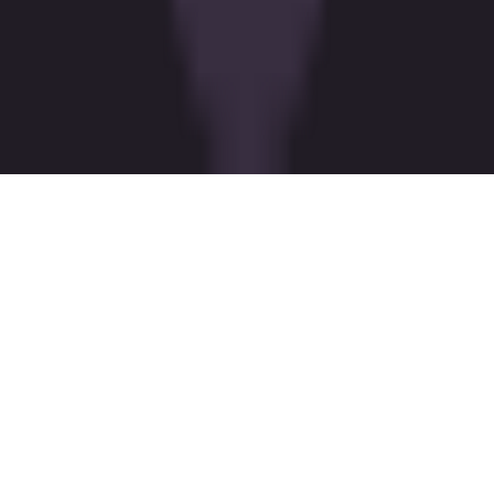
Lobi
›
Canlı baccarat